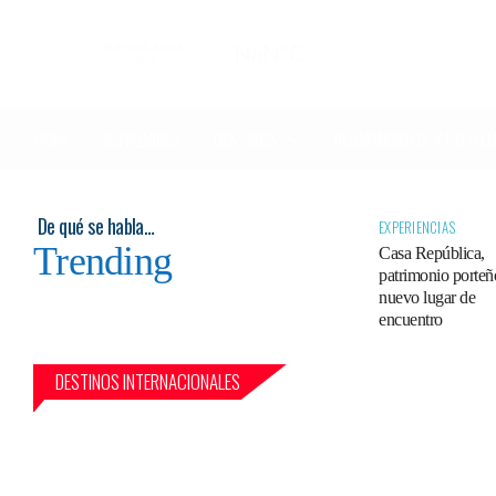
Skip
to
main
content
Pulsa Intro para buscar o Esc para cerrar
DESTINOS
HOME
NOVEDADES
ALOJAMIENTOS Y HOTELE
De qué se habla…
EXPERIENCIAS
Trending
Casa República,
patrimonio porteñ
nuevo lugar de
encuentro
DESTINOS INTERNACIONALES