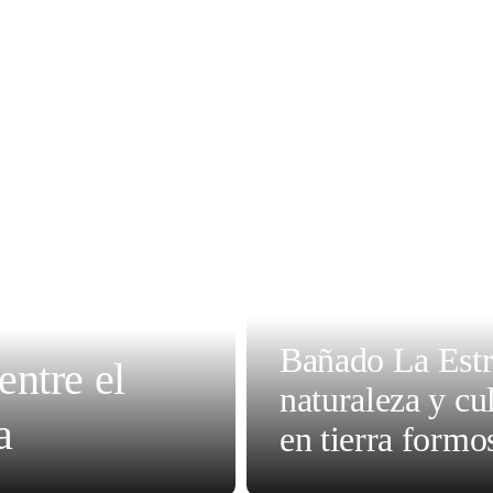
Bañado La Estr
entre el
naturaleza y cu
a
en tierra formo