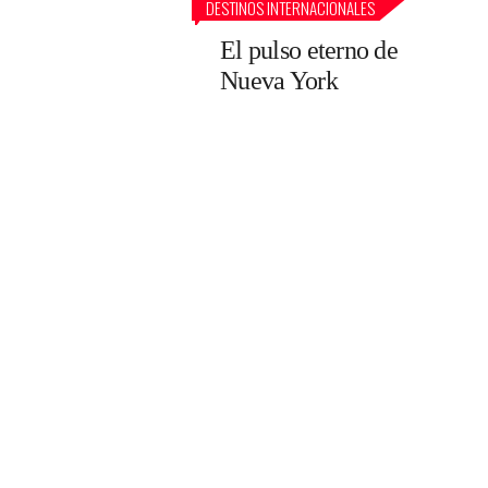
DESTINOS INTERNACIONALES
El pulso eterno de
Nueva York
Fotogalerías
Desde el London Eye: vis
Támesis, sus orillas, el Bi
ciudad.