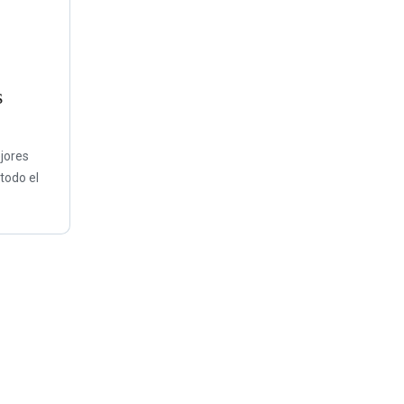
y
s
jores
 todo el