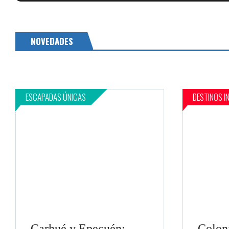
NOVEDADES
ESCAPADAS ÚNICAS
DESTINOS I
Carhué y Epecuén:
Colon