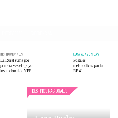
sear
ENTREVISTAS
EXPERIENCIAS
INSTITUCIONALES
ESCAPADAS ÚNICAS
La Rural suma por
Postales
primera vez el apoyo
melancólicas por la
institucional de YPF
RP 41
DESTINOS NACIONALES