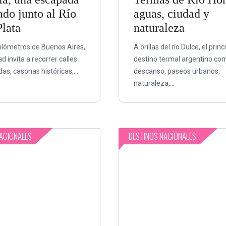
ado junto al Río
aguas, ciudad y
Plata
naturaleza
ilómetros de Buenos Aires,
A orillas del río Dulce, el princ
d invita a recorrer calles
destino termal argentino co
s, casonas históricas,...
descanso, paseos urbanos,
naturaleza,...
ACIONALES
DESTINOS NACIONALES