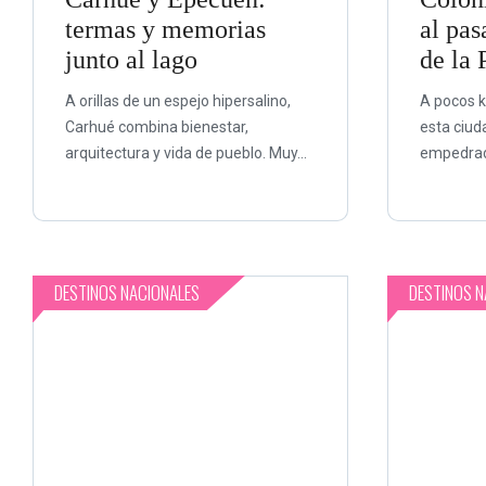
termas y memorias
al pas
junto al lago
de la 
A orillas de un espejo hipersalino,
A pocos k
Carhué combina bienestar,
esta ciuda
arquitectura y vida de pueblo. Muy...
empedrada
DESTINOS NACIONALES
DESTINOS N