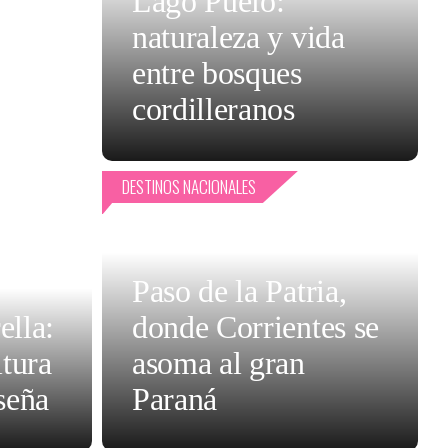
Lago Puelo:
naturaleza y vida
entre bosques
cordilleranos
DESTINOS NACIONALES
Paso de la Patria,
ella:
donde Corrientes se
ltura
asoma al gran
seña
Paraná