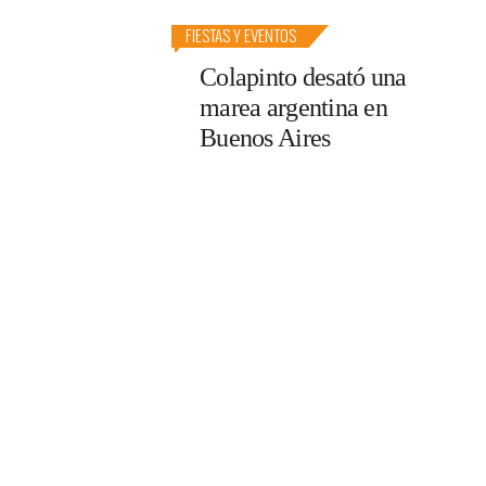
FIESTAS Y EVENTOS
Colapinto desató una
marea argentina en
Buenos Aires
tas del
g Ben y la