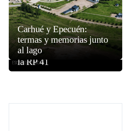
Carhué y Epecuén:
termas y memorias junto
al lago
Postales melancólicas por
la RP 41