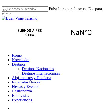
Skip
to
Pulsa Intro para buscar o Esc para
main
cerrar
content
Close
Search
search
Menu
Home
Novedades
Destinos
Destinos Nacionales
Destinos Internacionales
Alojamientos y Hotelería
Escapadas Únicas
Fiestas y Eventos
Gastronomía
Entrevistas
Experiencias
search