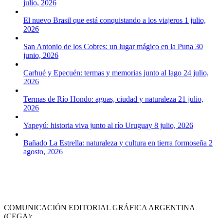
julio, 2026
El nuevo Brasil que está conquistando a los viajeros
1 julio,
2026
San Antonio de los Cobres: un lugar mágico en la Puna
30
junio, 2026
Carhué y Epecuén: termas y memorias junto al lago
24 julio,
2026
Termas de Río Hondo: aguas, ciudad y naturaleza
21 julio,
2026
Yapeyú: historia viva junto al río Uruguay
8 julio, 2026
Bañado La Estrella: naturaleza y cultura en tierra formoseña
2
agosto, 2026
COMUNICACIÓN EDITORIAL GRÁFICA ARGENTINA
(CEGA):