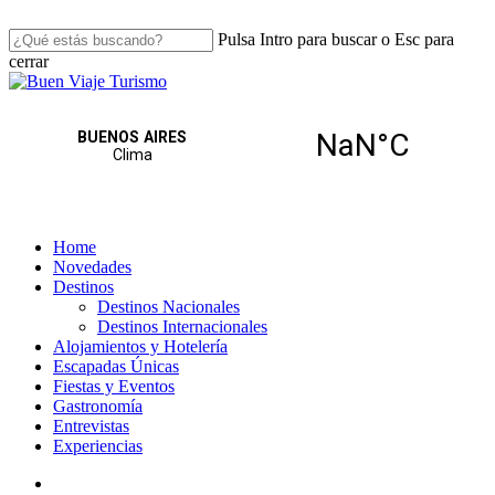
Skip
to
Pulsa Intro para buscar o Esc para
main
cerrar
content
Close
Search
search
Menu
Home
Novedades
Destinos
Destinos Nacionales
Destinos Internacionales
Alojamientos y Hotelería
Escapadas Únicas
Fiestas y Eventos
Gastronomía
Entrevistas
Experiencias
search