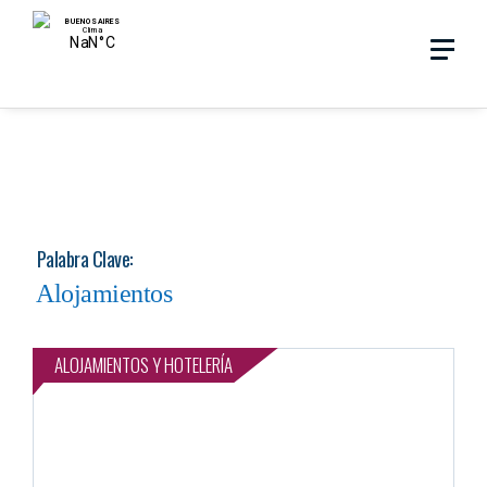
Skip
Menu
to
main
search
content
Palabra Clave:
Alojamientos
ALOJAMIENTOS Y HOTELERÍA