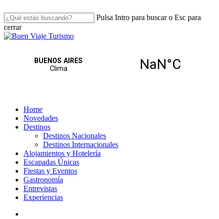
Skip
to
Pulsa Intro para buscar o Esc para
main
cerrar
content
Close
Search
search
Menu
Home
Novedades
Destinos
Destinos Nacionales
Destinos Internacionales
Alojamientos y Hotelería
Escapadas Únicas
Fiestas y Eventos
Gastronomía
Entrevistas
Experiencias
search