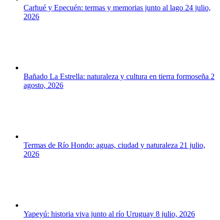
Carhué y Epecuén: termas y memorias junto al lago
24 julio,
2026
Bañado La Estrella: naturaleza y cultura en tierra formoseña
2
agosto, 2026
Termas de Río Hondo: aguas, ciudad y naturaleza
21 julio,
2026
Yapeyú: historia viva junto al río Uruguay
8 julio, 2026