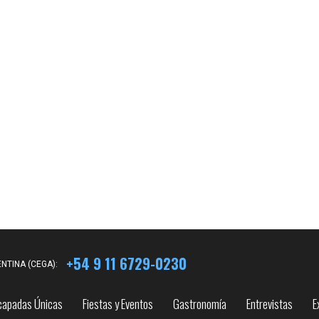
+54 9 11 6729-0230
NTINA (CEGA):
capadas Únicas
Fiestas y Eventos
Gastronomía
Entrevistas
E