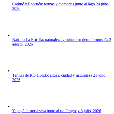
Carhué y Epecuén: termas y memorias junto al lago
24 julio,
2026
Bañado La Estrella: naturaleza y cultura en tierra formoseña
2
agosto, 2026
Termas de Río Hondo: aguas, ciudad y naturaleza
21 julio,
2026
Yapeyú: historia viva junto al río Uruguay
8 julio, 2026