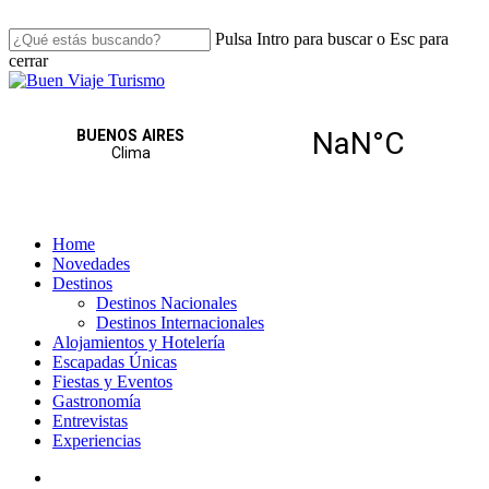
Skip
to
Pulsa Intro para buscar o Esc para
main
cerrar
content
Close
Search
search
Menu
Home
Novedades
Destinos
Destinos Nacionales
Destinos Internacionales
Alojamientos y Hotelería
Escapadas Únicas
Fiestas y Eventos
Gastronomía
Entrevistas
Experiencias
search