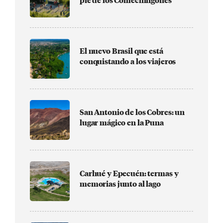
pie de los Comechingones
El nuevo Brasil que está
conquistando a los viajeros
San Antonio de los Cobres: un
lugar mágico en la Puna
Carhué y Epecuén: termas y
memorias junto al lago