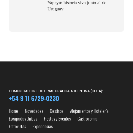
Yapeyú: historia viva junto al río
Uruguay
COMUNICACIÓN EDITORIAL GRÁFICA ARGENTINA (CEGA):
+54 9 11 6729-0230
Home
Novedades
Destinos
Alojamientos y Hotelería
Escapadas Únicas
Fiestas y Eventos
Gastronomía
Entrevistas
Experiencias