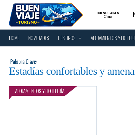
Skip
to
main
content
Pulsa Intro para buscar o Esc para cerrar
DESTINOS
HOME
NOVEDADES
ALOJAMIENTOS Y HOTELE
Palabra Clave:
Estadías confortables y amena
ALOJAMIENTOS Y HOTELERÍA