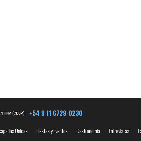
+54 9 11 6729-0230
NTINA (CEGA):
capadas Únicas
Fiestas y Eventos
Gastronomía
Entrevistas
E