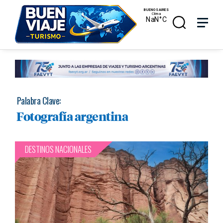
Skip
Menu
Menu
to
main
search
content
Palabra Clave:
Fotografía argentina
DESTINOS NACIONALES