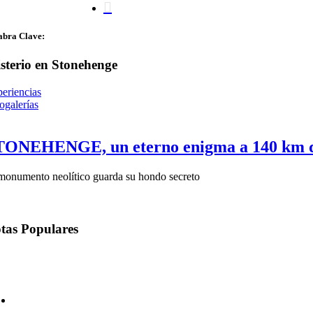
search
abra Clave:
sterio en Stonehenge
eriencias
ogalerías
TONEHENGE, un eterno enigma a 140 km 
monumento neolítico guarda su hondo secreto
tas
Populares