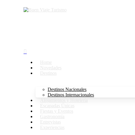
search
Menu
Home
Novedades
Destinos
Destinos Nacionales
Destinos Internacionales
Alojamientos y Hotelería
Escapadas Únicas
Fiestas y Eventos
Gastronomía
Entrevistas
Experiencias