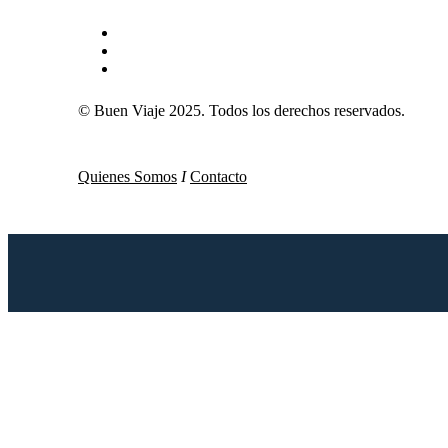
© Buen Viaje 2025. Todos los derechos reservados.
Quienes Somos
I
Contacto
Menu
Close
Menu