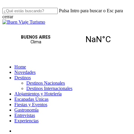
Skip
to
Pulsa Intro para buscar o Esc para
main
cerrar
content
Close
Search
search
Menu
Home
Novedades
Destinos
Destinos Nacionales
Destinos Internacionales
Alojamientos y Hotelería
Escapadas Únicas
Fiestas y Eventos
Gastronomía
Entrevistas
Experiencias
search