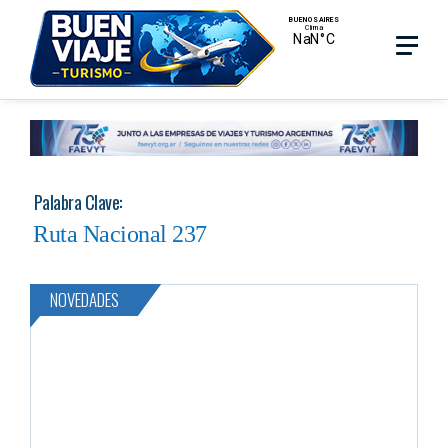
Skip
Menu
Menu
to
main
search
content
Palabra Clave:
Ruta Nacional 237
NOVEDADES