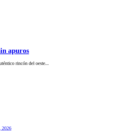
sin apuros
téntico rincón del oeste...
o, 2026