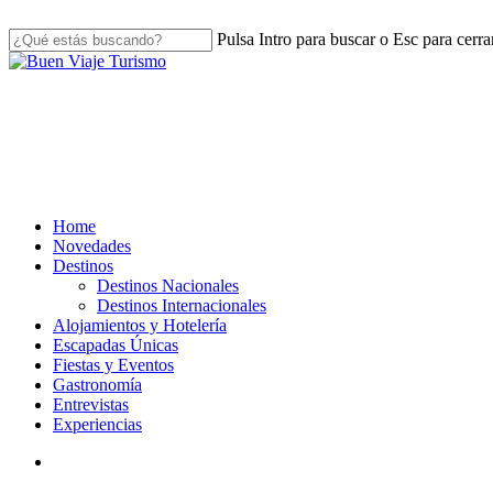
Skip
to
Pulsa Intro para buscar o Esc para cerra
main
Close
content
Search
search
Menu
Home
Novedades
Destinos
Destinos Nacionales
Destinos Internacionales
Alojamientos y Hotelería
Escapadas Únicas
Fiestas y Eventos
Gastronomía
Entrevistas
Experiencias
search