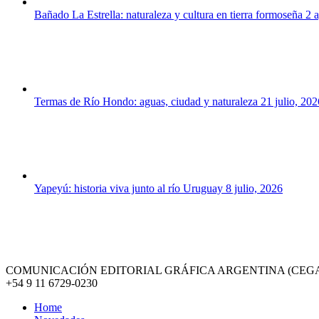
Bañado La Estrella: naturaleza y cultura en tierra formoseña
2 
Termas de Río Hondo: aguas, ciudad y naturaleza
21 julio, 202
Yapeyú: historia viva junto al río Uruguay
8 julio, 2026
COMUNICACIÓN EDITORIAL GRÁFICA ARGENTINA (CEGA
+54 9 11 6729-0230
Home