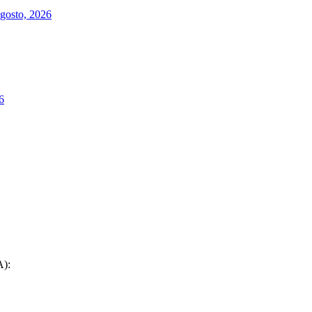
agosto, 2026
6
):