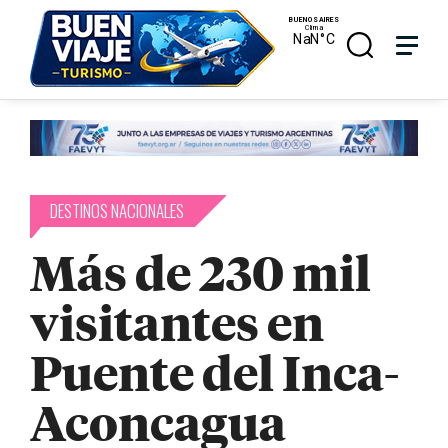
Skip
Menu
Menu
to
main
search
content
DESTINOS NACIONALES
Más de 230 mil
visitantes en
Puente del Inca-
Aconcagua