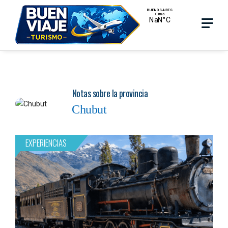
Skip
Menu
Menu
to
main
search
content
Notas sobre la provincia
Chubut
EXPERIENCIAS