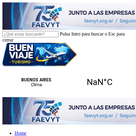
Skip
to
main
content
Pulsa Intro para buscar o Esc para
cerrar
Close
Search
search
Menu
Home