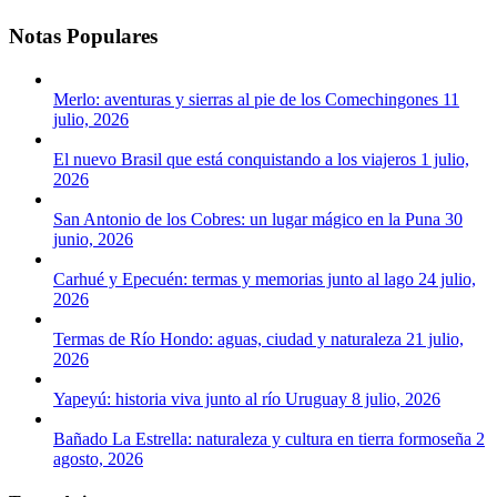
Notas
Populares
Merlo: aventuras y sierras al pie de los Comechingones
11
julio, 2026
El nuevo Brasil que está conquistando a los viajeros
1 julio,
2026
San Antonio de los Cobres: un lugar mágico en la Puna
30
junio, 2026
Carhué y Epecuén: termas y memorias junto al lago
24 julio,
2026
Termas de Río Hondo: aguas, ciudad y naturaleza
21 julio,
2026
Yapeyú: historia viva junto al río Uruguay
8 julio, 2026
Bañado La Estrella: naturaleza y cultura en tierra formoseña
2
agosto, 2026