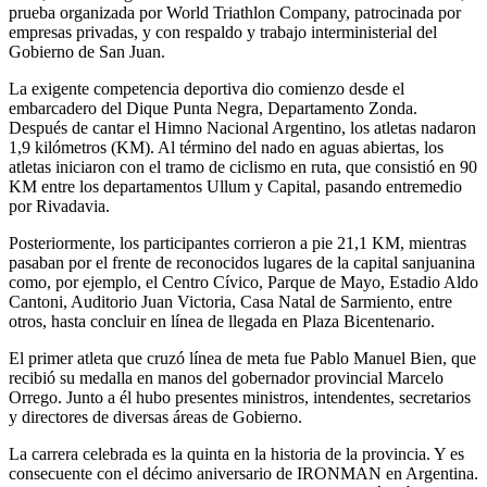
prueba organizada por World Triathlon Company, patrocinada por
empresas privadas, y con respaldo y trabajo interministerial del
Gobierno de San Juan.
La exigente competencia deportiva dio comienzo desde el
embarcadero del Dique Punta Negra, Departamento Zonda.
Después de cantar el Himno Nacional Argentino, los atletas nadaron
1,9 kilómetros (KM). Al término del nado en aguas abiertas, los
atletas iniciaron con el tramo de ciclismo en ruta, que consistió en 90
KM entre los departamentos Ullum y Capital, pasando entremedio
por Rivadavia.
Posteriormente, los participantes corrieron a pie 21,1 KM, mientras
pasaban por el frente de reconocidos lugares de la capital sanjuanina
como, por ejemplo, el Centro Cívico, Parque de Mayo, Estadio Aldo
Cantoni, Auditorio Juan Victoria, Casa Natal de Sarmiento, entre
otros, hasta concluir en línea de llegada en Plaza Bicentenario.
El primer atleta que cruzó línea de meta fue Pablo Manuel Bien, que
recibió su medalla en manos del gobernador provincial Marcelo
Orrego. Junto a él hubo presentes ministros, intendentes, secretarios
y directores de diversas áreas de Gobierno.
La carrera celebrada es la quinta en la historia de la provincia. Y es
consecuente con el décimo aniversario de IRONMAN en Argentina.