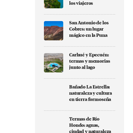
los viajeros
San Antonio de los
Cobres: un lugar
mágico en la Puna
Carhué y Epecuén:
termas y memorias
junto al lago
Bañado La Estrella:
naturaleza y cultura
en tierra formoseña
Termas de Río
Hondo: aguas,
ciudad y naturaleza