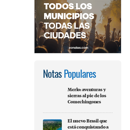
Notas
Populares
Merlo: aventuras y
sierras al pie de los
Comechingones
El nuevo Brasil que
está conquistando a