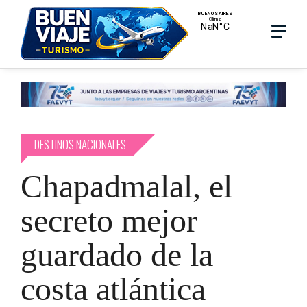
Skip
Menu
Menu
to
main
search
content
DESTINOS NACIONALES
Chapadmalal, el
secreto mejor
guardado de la
costa atlántica