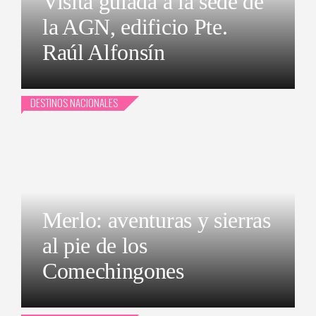
Visita guiada a la sede de
la AGN, edificio Pte.
Raúl Alfonsín
DESTINOS NACIONALES
Merlo: aventuras y sierras
al pie de los
Comechingones