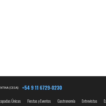
+54 9 11 6729-0230
NTINA (CEGA):
capadas Únicas
Fiestas y Eventos
Gastronomía
Entrevistas
E