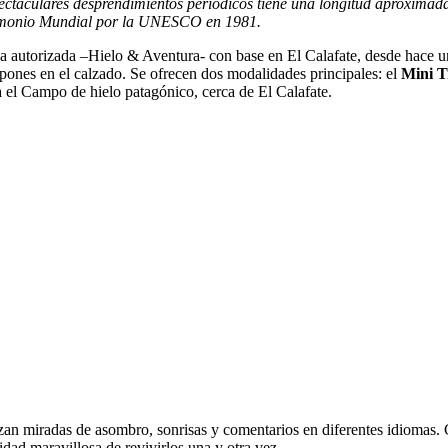
ctaculares desprendimientos periódicos tiene una longitud aproximad
rimonio Mundial por la UNESCO en 1981.
cia autorizada –Hielo & Aventura- con base en El Calafate, desde hace 
mpones en el calzado. Se ofrecen dos modalidades principales: el
Mini T
a el Campo de hielo patagónico, cerca de El Calafate.
zan miradas de asombro, sonrisas y comentarios en diferentes idiomas. 
lidad maravillosa de revivirlos una y otra vez.