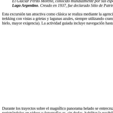
El Glaciar Perito Moreno, conocido mundialmente por sus espe
Lago Argentino
.
Creado en
1937, fue declarado Sitio de Pat
Esta excursión tan atractiva como clásica se realiza mediante la agen
trekking con vistas a grietas y lagunas azules, siempre utilizando cra
hielo, mayor exigencia). La actividad guiada incluye navegación hast
Durante los trayectos sobre el magnífico panorama helado se entrecru
registrándolos en videos y fotografías es, sin dudas, habilitar la posibi