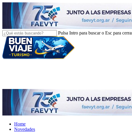
Skip
to
main
content
Pulsa Intro para buscar o Esc para cerra
Close
Search
search
Menu
Home
Novedades