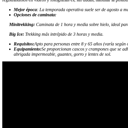
Mejor época
: La temporada operativa suele ser de agosto a m
Opciones de caminata:
Minitrekking:
Caminata de 1 hora y media sobre hielo, ideal para
Big Ice:
Trekking más intrépido de 3 horas y media.
Requisitos:
Apto para personas entre 8 y 65 años (varía según 
Equipamiento:
Se proporcionan cascos y crampones que se adhi
abrigada impermeable, guantes, gorro y lentes de sol.