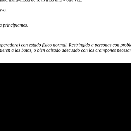
ayo.
 principiantes.
operadora) con estado físico normal. Restringido a personas con probl
eren a las botas, o bien calzado adecuado con los crampones necesario