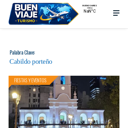
Skip
Menu
Menu
to
main
search
content
Palabra Clave:
Cabildo porteño
FIESTAS Y EVENTOS