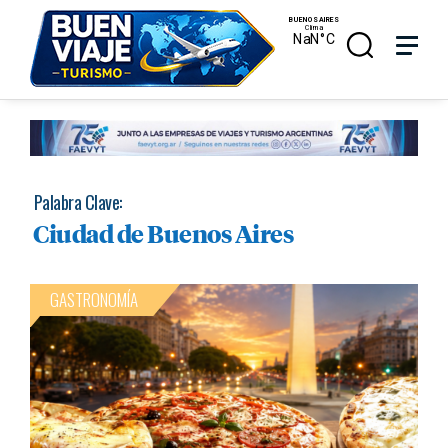
Skip
Menu
Menu
to
main
search
content
Palabra Clave:
Ciudad de Buenos Aires
GASTRONOMÍA