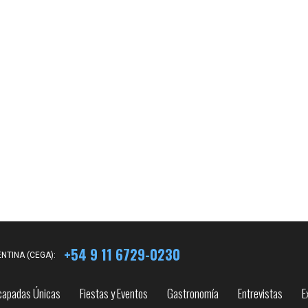
+54 9 11 6729-0230
NTINA (CEGA):
capadas Únicas
Fiestas y Eventos
Gastronomía
Entrevistas
E