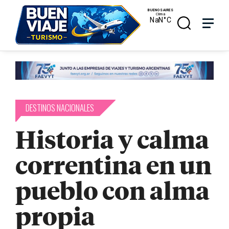
Skip
Menu
Menu
to
main
search
content
DESTINOS NACIONALES
Historia y calma
correntina en un
pueblo con alma
propia