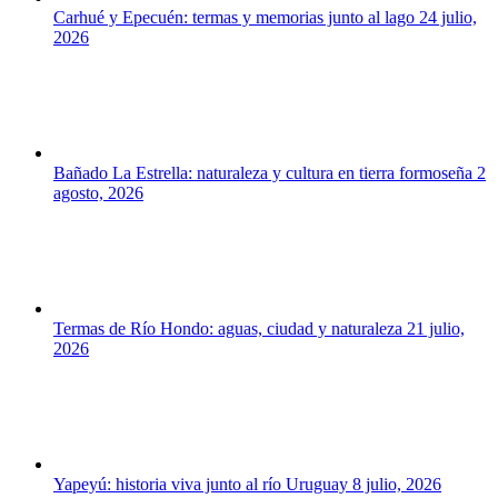
Carhué y Epecuén: termas y memorias junto al lago
24 julio,
2026
Bañado La Estrella: naturaleza y cultura en tierra formoseña
2
agosto, 2026
Termas de Río Hondo: aguas, ciudad y naturaleza
21 julio,
2026
Yapeyú: historia viva junto al río Uruguay
8 julio, 2026