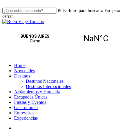
Skip
to
Pulsa Intro para buscar o Esc para
main
cerrar
content
Close
Search
search
Menu
Home
Novedades
Destinos
Destinos Nacionales
Destinos Internacionales
Alojamientos y Hotelería
Escapadas Únicas
Fiestas y Eventos
Gastronomía
Entrevistas
Experiencias
search