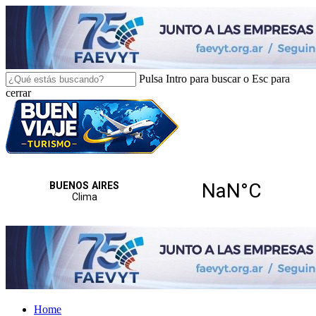
Skip
to
main
content
Pulsa Intro para buscar o Esc para
cerrar
Close
Search
search
Menu
Home