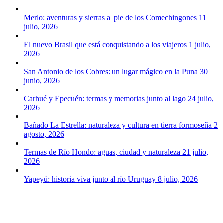
Merlo: aventuras y sierras al pie de los Comechingones
11
julio, 2026
El nuevo Brasil que está conquistando a los viajeros
1 julio,
2026
San Antonio de los Cobres: un lugar mágico en la Puna
30
junio, 2026
Carhué y Epecuén: termas y memorias junto al lago
24 julio,
2026
Bañado La Estrella: naturaleza y cultura en tierra formoseña
2
agosto, 2026
Termas de Río Hondo: aguas, ciudad y naturaleza
21 julio,
2026
Yapeyú: historia viva junto al río Uruguay
8 julio, 2026