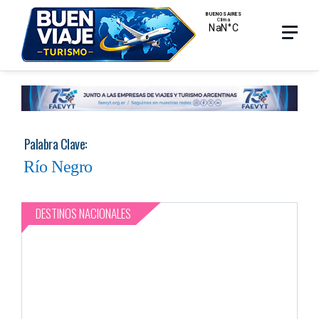
Skip
Menu
Menu
to
main
search
content
Palabra Clave:
Río Negro
DESTINOS NACIONALES