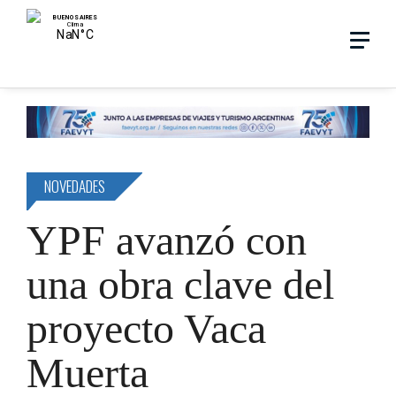
Skip
Menu
Menu
to
main
search
content
NOVEDADES
YPF avanzó con
una obra clave del
proyecto Vaca
Muerta