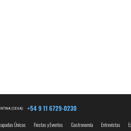
+54 9 11 6729-0230
NTINA (CEGA):
capadas Únicas
Fiestas y Eventos
Gastronomía
Entrevistas
E