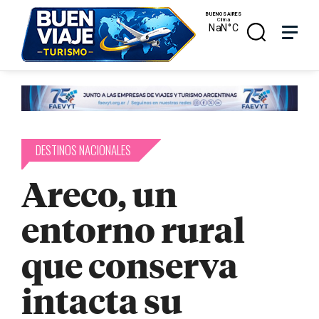
Skip
Menu
Menu
to
main
search
content
DESTINOS NACIONALES
Areco, un
entorno rural
que conserva
intacta su