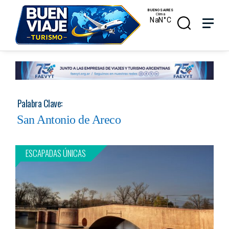
Skip
Menu
Menu
to
main
search
content
Palabra Clave:
San Antonio de Areco
ESCAPADAS ÚNICAS