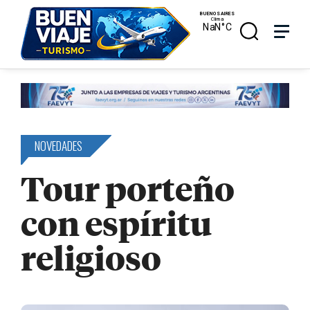
Skip
Menu
Menu
to
main
search
content
NOVEDADES
Tour porteño
con espíritu
religioso