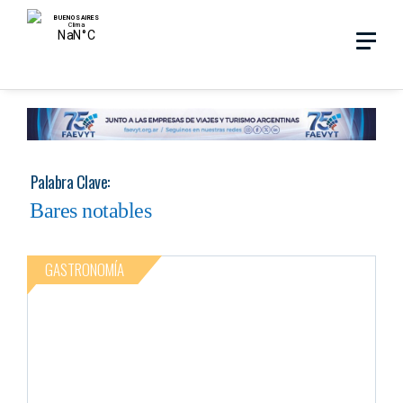
Skip
Menu
Menu
to
main
search
content
Palabra Clave:
Bares notables
GASTRONOMÍA