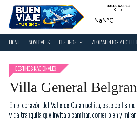
Skip
to
main
content
Pulsa Intro para buscar o Esc para cerrar
DESTINOS
HOME
NOVEDADES
ALOJAMIENTOS Y HOTELE
DESTINOS NACIONALES
Villa General Belgran
En el corazón del Valle de Calamuchita, este bellísim
vida tranquila que invita a caminar, comer bien y mir