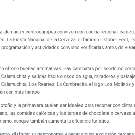
z alemana y centroeuropea conviven con cocina regional, carnes,
les. La Fiesta Nacional de la Cerveza, el famoso Oktober Fest, 
rogramación y actividades conviene verificarlas antes de viajar
ién ofrece buenas alternativas. Hay caminatas por senderos cerc
e Calamuchita y salidas hacia cursos de agua, miradores y paisaj
Calamuchita, Los Reartes, La Cumbrecita, el lago Los Molinos y
ntan con más tiempo.
l otoño y la primavera suelen ser ideales para recorrer con clima
ano, las comidas calóricas y las tardes de chocolate o cerveza a
ismo, aunque también aumenta la afluencia turística.
ntro, disfrutar su gastronomía y hacer alguna excursión cercana.