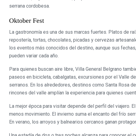
serrana cordobesa.
Oktober Fest
La gastronomía es una de sus marcas fuertes. Platos de raí
repostería, tortas, chocolates, picadas y cervezas artesana
los eventos más conocidos del destino, aunque sus fechas, p
pueden variar cada año.
Para quienes buscan aire libre, Villa General Belgrano tamb
paseos en bicicleta, cabalgatas, excursiones por el Valle d
serranos. En los alrededores, destinos como Santa Rosa de 
rincones del valle amplían la experiencia para quienes cue
La mejor época para visitar depende del perfil del viajero. E
menos movimiento. El invierno suma el encanto del frío serr
En verano, los arroyos y balnearios cercanos ganan protagon
Una estadía de dos o tres noches alcanza para conocer el ce