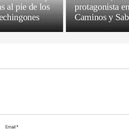
as al pie de los
protagonista e
chingones
Caminos y Sab
Email
*