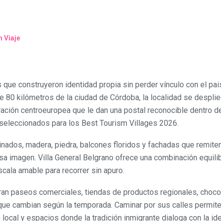
 Viaje
que construyeron identidad propia sin perder vínculo con el pai
e 80 kilómetros de la ciudad de Córdoba, la localidad se desplie
iración centroeuropea que le dan una postal reconocible dentro d
 seleccionados para los Best Tourism Villages 2026.
linados, madera, piedra, balcones floridos y fachadas que remite
sa imagen. Villa General Belgrano ofrece una combinación equili
scala amable para recorrer sin apuro.
ran paseos comerciales, tiendas de productos regionales, chocol
s que cambian según la temporada. Caminar por sus calles permit
 local y espacios donde la tradición inmigrante dialoga con la id