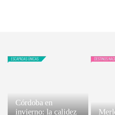
ESCAPADAS ÚNICAS
DESTINOS NAC
Córdoba en
invierno: la calidez
Merl