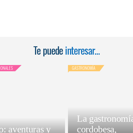
Te puede
interesar...
IONALES
GASTRONOMÍA
La gastronomí
o: aventuras y
cordobesa,