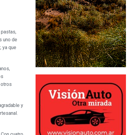
 pastas,
es uno de
, ya que
anos,
es
 otros
 agradable y
rtesanal.
 Con cuatro