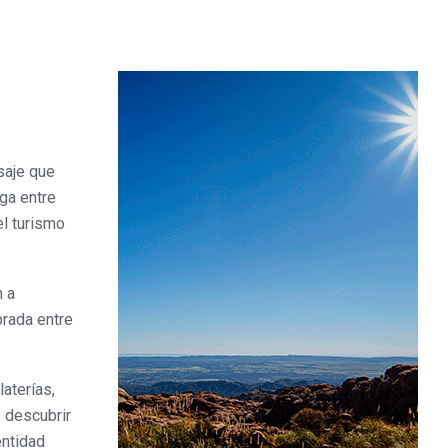
saje que
ga entre
el turismo
n a
brada entre
aterías,
e descubrir
entidad