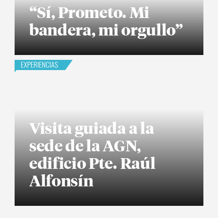
“Sí, Prometo. Mi
bandera, mi orgullo”
EXPERIENCIAS
Visita guiada a la
sede de la AGN,
edificio Pte. Raúl
Alfonsín