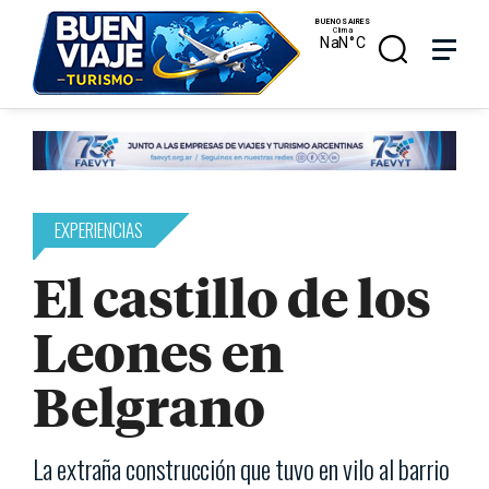
Skip
Menu
Menu
to
main
search
content
EXPERIENCIAS
El castillo de los
Leones en
Belgrano
La extraña construcción que tuvo en vilo al barrio